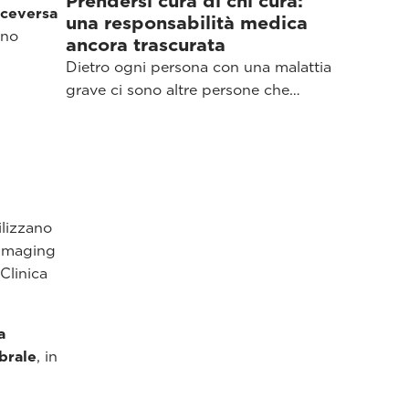
Prendersi cura di chi cura:
iceversa
una responsabilità medica
ono
ancora trascurata
Dietro ogni persona con una malattia
grave ci sono altre persone che…
ilizzano
l'imaging
Clinica
a
brale
, in