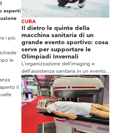
l
o esperti
luzione
CURA
Il dietro le quinte della
macchina sanitaria di un
a i più
grande evento sportivo: cosa
serve per supportare le
ichiede
Olimpiadi Invernali
mpo le
L’organizzazione dell’imaging e
dell’assistenza sanitaria in un evento…
nanza
aperto il
uelle