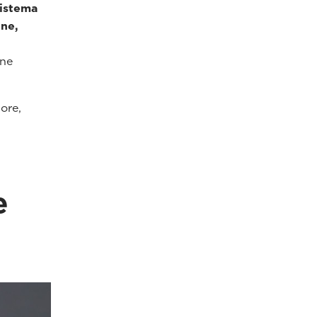
sistema
one,
ene
ore,
e