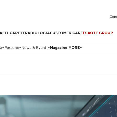
Cont
ALTHCARE IT
RADIOLOGIA
CUSTOMER CARE
ESAOTE GROUP
tà
Persone
News & Eventi
Magazine MORE