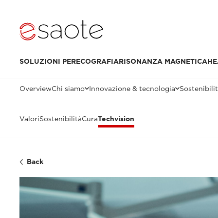
SOLUZIONI PER
ECOGRAFIA
RISONANZA MAGNETICA
HE
Overview
Chi siamo
Innovazione & tecnologia
Sostenibili
Valori
Sostenibilità
Cura
Techvision
Back