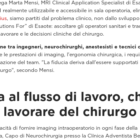
iega Marta Mensi, MRI Clinical Application Specialist di Es
ealmente utilizzabile e accessibile in sala operatoria, e
ius
, siamo partiti dal problema clinico, non dallo sviluppo
utions For” di Esaote: ascoltare gli operatori sanitari e tra
lavorare e le decisioni cliniche del chirurgo.
ne tra ingegneri, neurochirurghi, anestesisti e tecnici c
e prestazioni di imaging, l'ergonomia chirurgica, i requis
cazione del team. "La fiducia deriva dall'essere supportati 
irurgo", secondo Mensi.
 al flusso di lavoro, c
 lavorare del chirurgo
cità di fornire imaging intraoperatorio in ogni fase della
ra, Capo di Neurochirurgia presso la Clínica Adventista Be