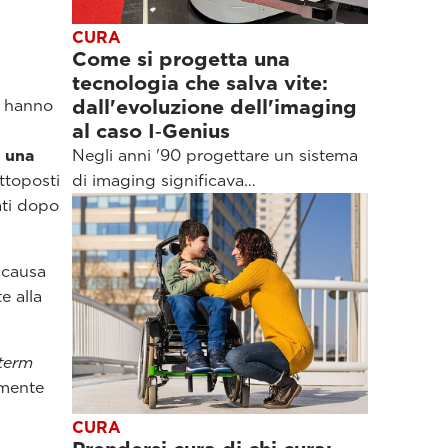
CURA
Come si progetta una
tecnologia che salva vite:
dall'evoluzione dell'imaging
i hanno
al caso I‑Genius
e una
Negli anni '90 progettare un sistema
ottoposti
di imaging significava…
ati dopo
a causa
e alla
-term
lmente
CURA