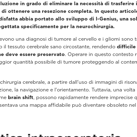
zione in grado di eliminare la necessità di trasferire i
à di ottenere una resezione completa. In questo articol
sfatta abbia portato allo sviluppo di I-Genius, una so
ogettata specificamente per la neurochirurgia.
ono una diagnosi di tumore al cervello e i gliomi sono tr
ano il tessuto cerebrale sano circostante, rendendo
difficile
he deve essere preservato
. Operare in questo contesto r
aggior quantità possibile di tumore proteggendo al conte
chirurgia cerebrale, a partire dall'uso di immagini di riso
one, la navigazione e l'orientamento. Tuttavia, una volta 
come
brain shift
, possono rapidamente rendere imprecise q
esentava una mappa affidabile può diventare obsoleto nel