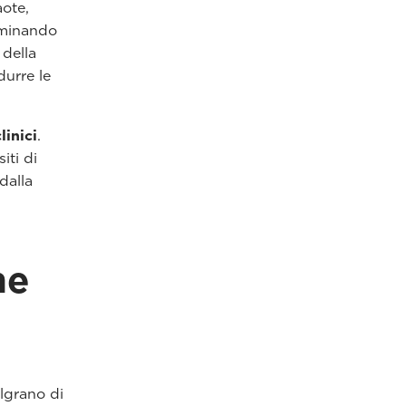
aote,
liminando
 della
durre le
linici
.
iti di
dalla
he
lgrano di