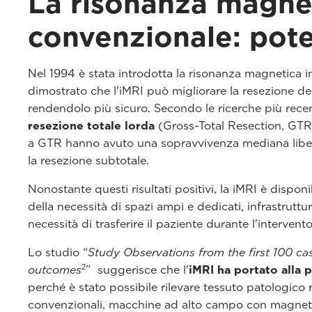
La risonanza magnet
convenzionale: poten
Nel 1994 è stata introdotta la risonanza magnetica i
dimostrato che l'iMRI può migliorare la resezione de
rendendolo più sicuro. Secondo le ricerche più rece
resezione totale lorda
(Gross-Total Resection, GTR
a GTR hanno avuto una sopravvivenza mediana libera
la resezione subtotale.
Nonostante questi risultati positivi, la iMRI è dispon
della necessità di spazi ampi e dedicati, infrastruttu
necessità di trasferire il paziente durante l'interven
Lo studio “
Study Observations from the first 100 ca
2
outcomes
” suggerisce che l'
iMRI ha portato alla 
perché è stato possibile rilevare tessuto patologico
convenzionali, macchine ad alto campo con magneti s