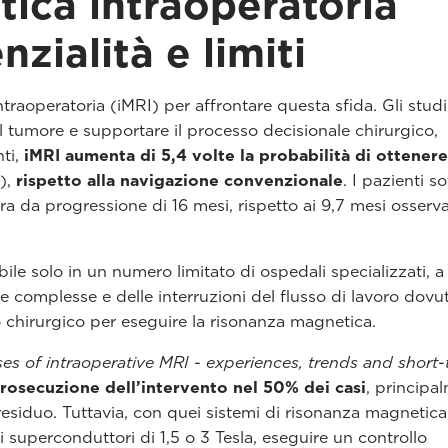
ica intraoperatoria
zialità e limiti
ntraoperatoria (iMRI) per affrontare questa sfida. Gli stud
l tumore e supportare il processo decisionale chirurgico,
nti,
iMRI aumenta di 5,4 volte la probabilità di ottener
),
rispetto alla navigazione convenzionale
. I pazienti s
 da progressione di 16 mesi, rispetto ai 9,7 mesi osserv
ibile solo in un numero limitato di ospedali specializzati, 
re complesse e delle interruzioni del flusso di lavoro dovut
to chirurgico per eseguire la risonanza magnetica.
ses of intraoperative MRI - experiences, trends and short
prosecuzione dell’intervento nel 50% dei casi
, principa
 residuo. Tuttavia, con quei sistemi di risonanza magnetica
uperconduttori di 1,5 o 3 Tesla, eseguire un controllo