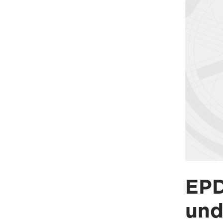
EPD
und