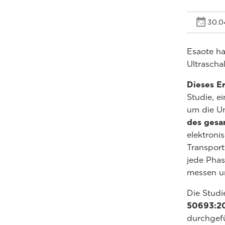
30.0
Esaote ha
Ultrascha
Dieses Er
Studie, e
um die U
des gesa
elektron
Transport
jede Phas
messen un
Die Stud
50693:2
durchgefü