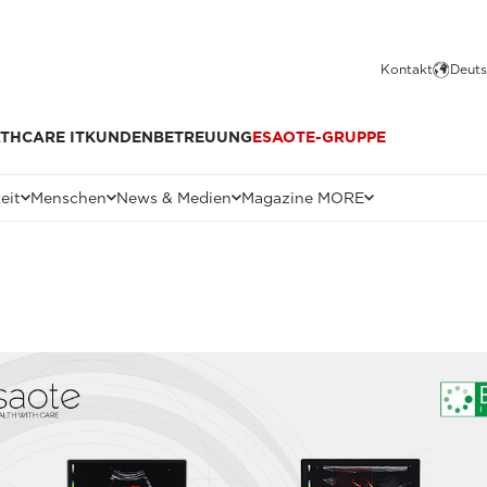
Kontakt
Deuts
THCARE IT
KUNDENBETREUUNG
ESAOTE-GRUPPE
eit
Menschen
News & Medien
Magazine MORE