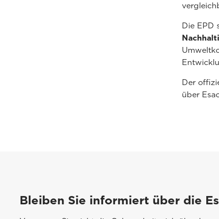
vergleich
Die EPD s
Nachhalti
Umweltko
Entwicklu
Der offiz
über Esao
Bleiben Sie informiert über die E