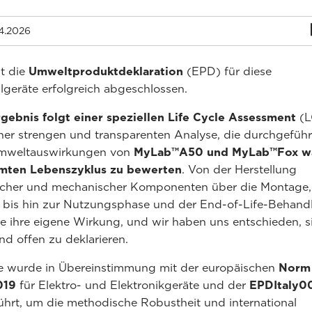
4.2026
t die
Umweltproduktdeklaration
(EPD) für diese
llgeräte erfolgreich abgeschlossen.
gebnis folgt einer speziellen Life Cycle Assessment
(L
iner strengen und transparenten Analyse, die durchgefüh
mweltauswirkungen von
MyLab™A50 und MyLab™Fox w
mten Lebenszyklus zu bewerten
. Von der Herstellung
ischer und mechanischer Komponenten über die Montage,
 bis hin zur Nutzungsphase und der End-of-Life-Behand
e ihre eigene Wirkung, und wir haben uns entschieden, s
d offen zu deklarieren.
ie wurde in Übereinstimmung mit der europäischen
Norm
019
für Elektro- und Elektronikgeräte und der
EPDItaly0
hrt, um die methodische Robustheit und international