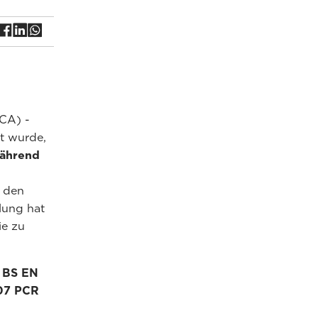
CA) -
rt wurde,
ährend
 den
lung hat
ie zu
 BS EN
07 PCR