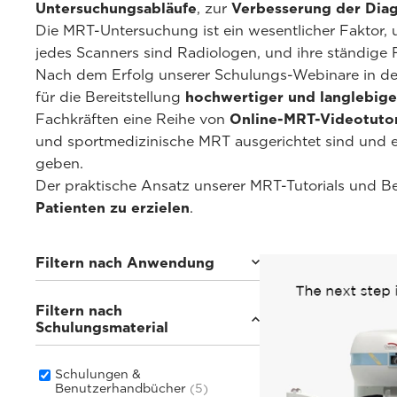
Untersuchungsabläufe
, zur
Verbesserung der Diag
Die MRT-Untersuchung ist ein wesentlicher Faktor, u
jedes Scanners sind Radiologen, und ihre ständige F
Nach dem Erfolg unserer Schulungs-Webinare in de
für die Bereitstellung
hochwertiger und langlebige
Fachkräften eine Reihe von
Online-MRT-Videotutor
und sportmedizinische MRT ausgerichtet sind und 
geben.
Der praktische Ansatz unserer MRT-Tutorials und B
Patienten zu erzielen
.
Filtern nach Anwendung
Filtern nach
Gewichtsbelastet Bildgebung
(4)
Schulungsmaterial
Sportmedizinische Bildgebung
(4)
Bildgebung des
Bewegungsapparats
(4)
Schulungen &
Rheumatologische Bildgebung
Benutzerhandbücher
(5)
(3)