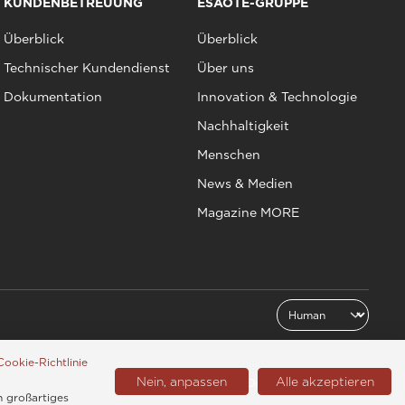
KUNDENBETREUUNG
ESAOTE-GRUPPE
Überblick
Überblick
Technischer Kundendienst
Über uns
Dokumentation
Innovation & Technologie
Nachhaltigkeit
Menschen
News & Medien
Magazine MORE
Cookie-Richtlinie
Nein, anpassen
Alle akzeptieren
Deutschland (Deutsch)
n großartiges