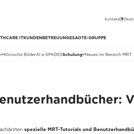
Kontakt
Deuts
THCARE IT
KUNDENBETREUUNG
ESAOTE-GRUPPE
n
Klinische Bilder
AI e‑SPADES
Schulung
Neues im Bereich MRT
Benutzerhandbücher: 
Fachärzten
spezielle MRT-Tutorials und Benutzerhandb