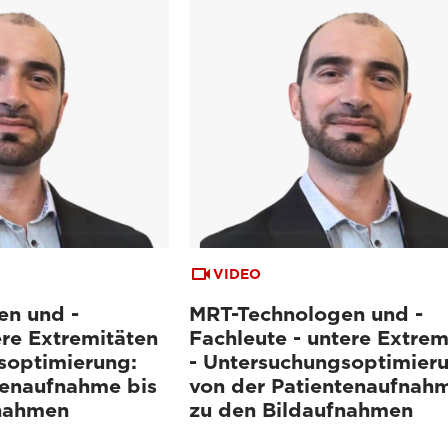
VIDEO
en und -
MRT-Technologen und -
ere Extremitäten
Fachleute - untere Extrem
soptimierung:
- Untersuchungsoptimier
tenaufnahme bis
von der Patientenaufnahm
fnahmen
zu den Bildaufnahmen