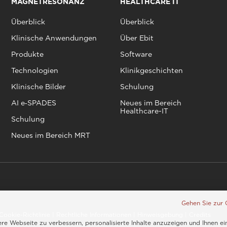
MAGNETRESONANZ
HEALTHCARE IT
Überblick
Überblick
Klinische Anwendungen
Über Ebit
Produkte
Software
Technologien
Klinikgeschichten
Klinische Bilder
Schulung
AI e‑SPADES
Neues im Bereich
Healthcare-IT
Schulung
Neues im Bereich MRT
Gehen Sie zur 
Cookie-Richtlinie
|
Rechtliche Informationen
|
Hinweisgebung
|
Credits
e Webseite zu verbessern, personalisierte Inhalte anzuzeigen und Ihnen ei