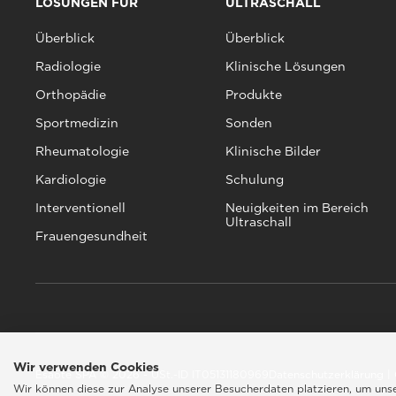
LÖSUNGEN FÜR
ULTRASCHALL
Überblick
Überblick
Radiologie
Klinische Lösungen
Orthopädie
Produkte
Sportmedizin
Sonden
Rheumatologie
Klinische Bilder
Kardiologie
Schulung
Interventionell
Neuigkeiten im Bereich
Ultraschall
Frauengesundheit
Wir verwenden Cookies
Esaote SPA © 2026 - USt.-ID IT05131180969
Datenschutzerklärung
|
Wir können diese zur Analyse unserer Besucherdaten platzieren, um unser