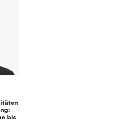
itäten
ung:
e bis