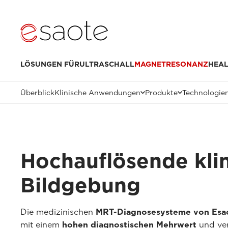
LÖSUNGEN FÜR
ULTRASCHALL
MAGNETRESONANZ
HEAL
Überblick
Klinische Anwendungen
Produkte
Technologie
Hochauflösende klin
Bildgebung
Die medizinischen
MRT-Diagnosesysteme von Esao
mit einem
hohen diagnostischen Mehrwert
und ver