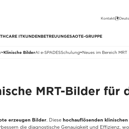
Kontakt
Deuts
THCARE IT
KUNDENBETREUUNG
ESAOTE-GRUPPE
n
Klinische Bilder
AI e‑SPADES
Schulung
Neues im Bereich MRT
ische MRT-Bilder für 
te erzeugen Bilder
. Diese
hochauflösenden klinischen 
bessern die diagnostische Genauigkeit und Effizienz, 