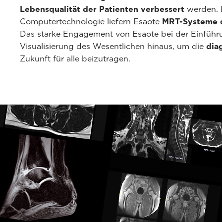
Lebensqualität der Patienten verbessert
werden. 
Computertechnologie liefern Esaote
MRT-Systeme q
Das starke Engagement von Esaote bei der Einführ
Visualisierung des Wesentlichen hinaus, um die
dia
Zukunft für alle beizutragen.