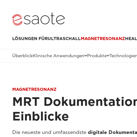
LÖSUNGEN FÜR
ULTRASCHALL
MAGNETRESONANZ
HEAL
Überblick
Klinische Anwendungen
Produkte
Technologie
MAGNETRESONANZ
MRT Dokumentation:
Einblicke
Die neueste und umfassendste
digitale Dokumenta