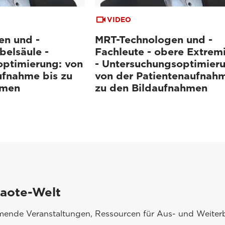
VIDEO
en und -
MRT-Technologen und -
belsäule -
Fachleute - obere Extrem
ptimierung: von
- Untersuchungsoptimier
ufnahme bis zu
von der Patientenaufnahm
hmen
zu den Bildaufnahmen
saote-Welt
mmende Veranstaltungen, Ressourcen für Aus- und Weiterb