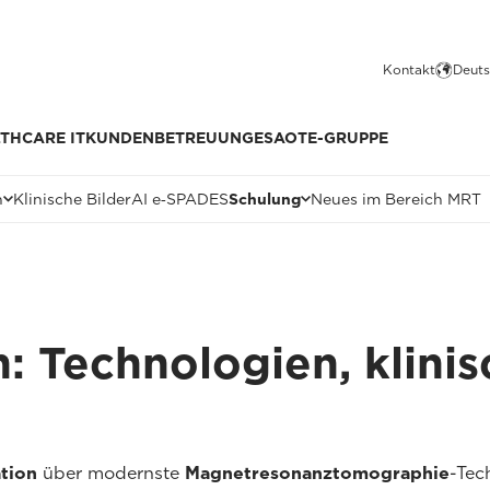
Kontakt
Deuts
THCARE IT
KUNDENBETREUUNG
ESAOTE-GRUPPE
n
Klinische Bilder
AI e‑SPADES
Schulung
Neues im Bereich MRT
 Technologien, klini
tion
über modernste
Magnetresonanztomographie
-Tec