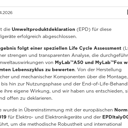
4.2026
t die
Umweltproduktdeklaration
(EPD) für diese
llgeräte erfolgreich abgeschlossen.
gebnis folgt einer speziellen Life Cycle Assessment
(L
iner strengen und transparenten Analyse, die durchgefüh
mweltauswirkungen von
MyLab™A50 und MyLab™Fox w
mten Lebenszyklus zu bewerten
. Von der Herstellung
ischer und mechanischer Komponenten über die Montage,
 bis hin zur Nutzungsphase und der End-of-Life-Behand
e ihre eigene Wirkung, und wir haben uns entschieden, s
d offen zu deklarieren.
ie wurde in Übereinstimmung mit der europäischen
Norm
019
für Elektro- und Elektronikgeräte und der
EPDItaly0
hrt, um die methodische Robustheit und international