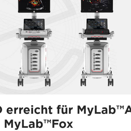
 erreicht für MyLab™
 MyLab™Fox