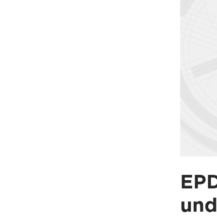
EPD
und