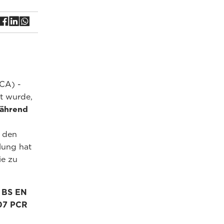
CA) -
rt wurde,
ährend
 den
lung hat
ie zu
 BS EN
07 PCR