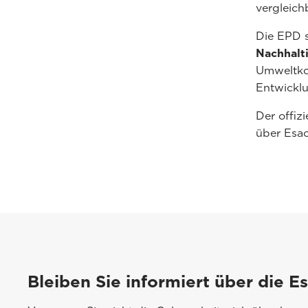
vergleich
Die EPD s
Nachhalti
Umweltko
Entwicklu
Der offiz
über Esao
Bleiben Sie informiert über die E