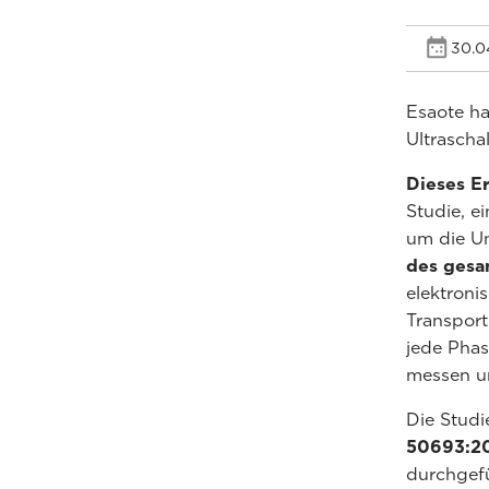
30.0
Esaote ha
Ultrascha
Dieses Er
Studie, e
um die U
des gesa
elektron
Transport
jede Phas
messen un
Die Stud
50693:2
durchgefü