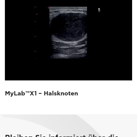
MyLab™X1 – Halsknoten