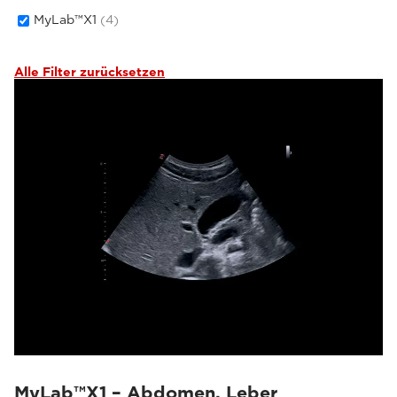
MyLab™X1
(4)
Alle Filter zurücksetzen
MyLab™X1 – Abdomen, Leber