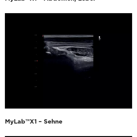
MyLab™X1 – Sehne