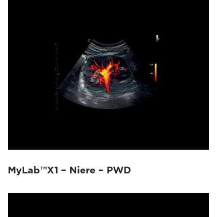
MyLab™X1 – Niere – PWD