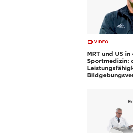
Neurologische Bildgebung
(9)
VIDEO
MRT und US in 
Sportmedizin: 
Leistungsfähigk
Bildgebungsve