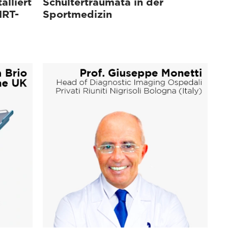
alliert
Schultertraumata in der
MRT-
Sportmedizin