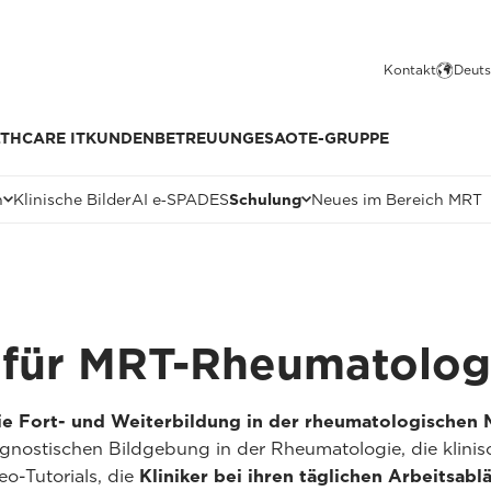
Kontakt
Deuts
THCARE IT
KUNDENBETREUUNG
ESAOTE-GRUPPE
n
Klinische Bilder
AI e‑SPADES
Schulung
Neues im Bereich MRT
 für MRT-Rheumatolog
ie Fort- und Weiterbildung in der rheumatologischen
ostischen Bildgebung in der Rheumatologie, die klinisc
o-Tutorials, die
Kliniker bei ihren täglichen Arbeitsabl