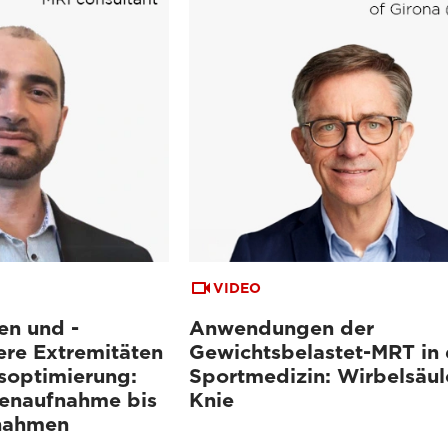
VIDEO
en und -
Anwendungen der
ere Extremitäten
Gewichtsbelastet-MRT in 
soptimierung:
Sportmedizin: Wirbelsäul
tenaufnahme bis
Knie
fnahmen