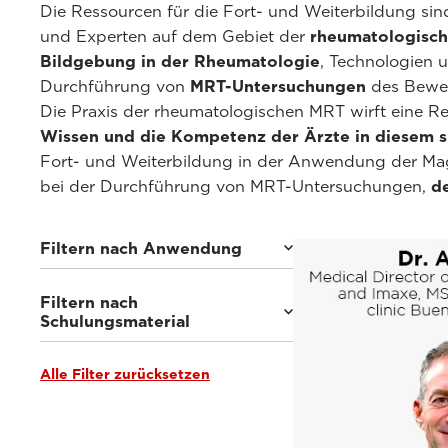
Die Ressourcen für die Fort- und Weiterbildung si
und Experten auf dem Gebiet der
rheumatologisc
Bildgebung in der Rheumatologie
, Technologien 
Durchführung von
MRT-Untersuchungen
des Beweg
Die Praxis der rheumatologischen MRT wirft eine R
Wissen und die Kompetenz der Ärzte in diesem s
Fort- und Weiterbildung in der Anwendung der Mag
bei der Durchführung von MRT-Untersuchungen,
d
Filtern nach Anwendung
Filtern nach
Sportmedizinische Bildgebung
(29)
Schulungsmaterial
Bildgebung des
Bewegungsapparats
(26)
Gewichtsbelastet Bildgebung
Alle Filter zurücksetzen
Webinars & Events
(35)
(24)
Klinische Dokumentation
(1)
Rheumatologische Bildgebung
Schulungen &
(9)
Benutzerhandbücher
(5)
Abdominale Bildgebung
(9)
Von den Experten
(5)
Interventionelle Bildgebung
(9)