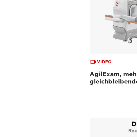
VIDEO
AgilExam, mehr
gleichbleibend