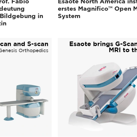
rof. Fabio
Esaote North America inst
edeutung
erstes Magnifico™ Open 
 Bildgebung in
System
in