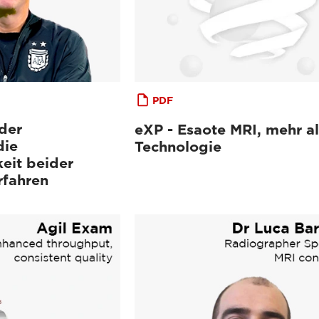
PDF
der
eXP - Esaote MRI, mehr al
die
Technologie
eit beider
rfahren