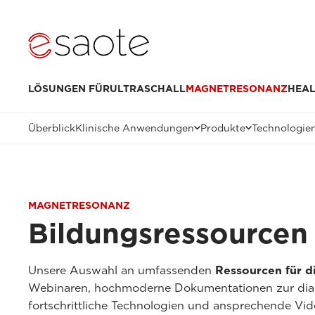
LÖSUNGEN FÜR
ULTRASCHALL
MAGNETRESONANZ
HEAL
Überblick
Klinische Anwendungen
Produkte
Technologie
MAGNETRESONANZ
Bildungsressourcen
Unsere Auswahl an umfassenden
Ressourcen für d
Webinaren, hochmoderne Dokumentationen zur diagn
fortschrittliche Technologien und ansprechende Vide