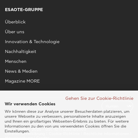
ESAOTE-GRUPPE
Überblick
Über uns
Innovation & Technologie
Nachhaltigkeit
Menschen
News & Medien
Magazine MORE
Gehen Sie zur Cookie-Richtlinie
Wir verwenden Cookies
Wir können diese zur Analyse unserer Besucherdaten platzieren, um
unsere Webseite zu verbessern, personalisierte Inhalte anzuzeigen
und Ihnen ein großartiges Webseiten-Erlebnis zu bieten. Für weitere
Informationen zu den von uns verwendeten Cookies öffnen Sie die
Esaote SPA © 2026 - USt.-ID IT05131180969
Einstellungen.
Datenschutzerklärung
|
Cookie-Richtlinie
|
Rechtliche Informationen
|
Hinweisgebung
|
Credits