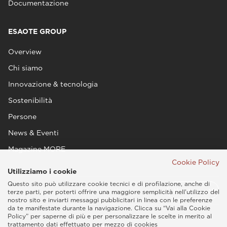
Documentazione
ESAOTE GROUP
Overview
Chi siamo
Innovazione & tecnologia
Sostenibilità
Persone
News & Eventi
Magazine MORE
Cookie Policy
Utilizziamo i cookie
Questo sito può utilizzare cookie tecnici e di profilazione, anche di
terze parti, per poterti offrire una maggiore semplicità nell'utilizzo del
nostro sito e inviarti messaggi pubblicitari in linea con le preferenze
da te manifestate durante la navigazione. Clicca su “Vai alla Cookie
Policy” per saperne di più e per personalizzare le scelte in merito al
trattamento dati effettuato per mezzo di cookies