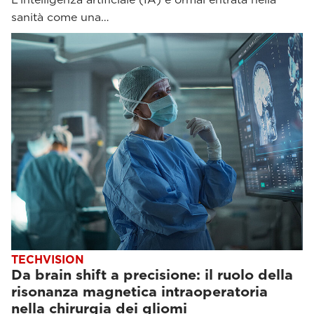
sanità come una…
TECHVISION
Da brain shift a precisione: il ruolo della
risonanza magnetica intraoperatoria
nella chirurgia dei gliomi