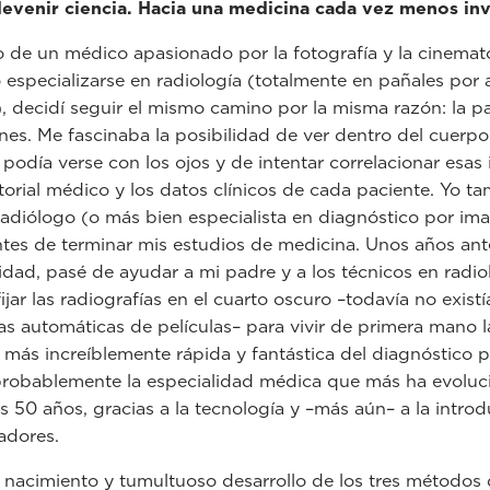
evenir ciencia. Hacia una medicina cada vez menos inv
 de un médico apasionado por la fotografía y la cinemat
ó especializarse en radiología (totalmente en pañales por 
, decidí seguir el mismo camino por la misma razón: la p
nes. Me fascinaba la posibilidad de ver dentro del cuer
 podía verse con los ojos y de intentar correlacionar esa
storial médico y los datos clínicos de cada paciente. Yo t
 radiólogo (o más bien especialista en diagnóstico por im
ntes de terminar mis estudios de medicina. Unos años ante
sidad, pasé de ayudar a mi padre y a los técnicos en radio
fijar las radiografías en el cuarto oscuro –todavía no existí
as automáticas de películas– para vivir de primera mano l
 más increíblemente rápida y fantástica del diagnóstico 
probablemente la especialidad médica que más ha evoluc
os 50 años, gracias a la tecnología y –más aún– a la intro
adores.
 nacimiento y tumultuoso desarrollo de los tres métodos