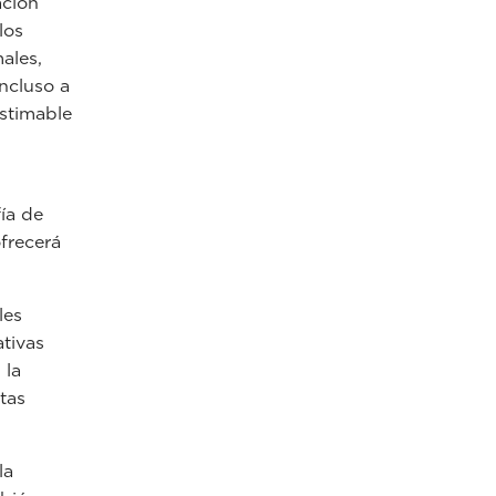
ación
los
ales,
incluso a
stimable
ía de
ofrecerá
les
ativas
 la
tas
la