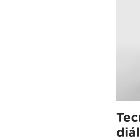
Tec
diá