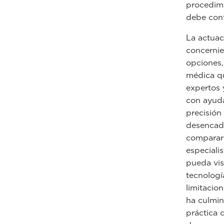
procedimi
debe conf
La actuac
concernie
opciones,
médica qu
expertos 
con ayuda
precisión 
desencade
compararl
especiali
pueda vis
tecnologí
limitacion
ha culmina
práctica 