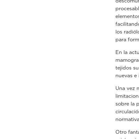
descomuna
procesabl
elementos
facilitand
los radió
para form
En la actu
mamografí
tejidos s
nuevas e 
Una vez má
limitacio
sobre la 
circulaci
normativas
Otro fant