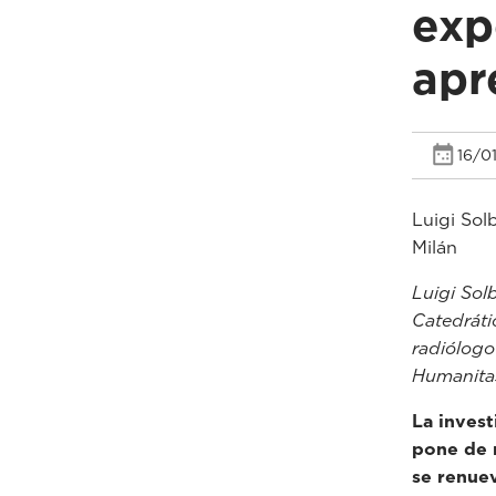
exp
apr
16/0
Luigi Sol
Milán
Luigi Solb
Catedráti
radiólogo
Humanita
La invest
pone de r
se renuev