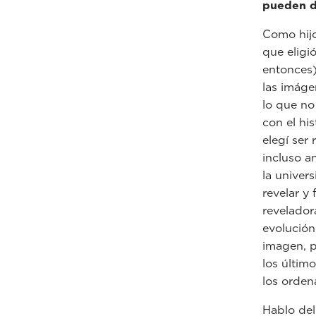
pueden d
Como hijo
que eligi
entonces)
las imáge
lo que no
con el hi
elegí ser
incluso a
la univer
revelar y 
revelador
evolución
imagen, 
los últim
los orden
Hablo del