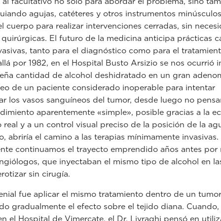
a al facultativo no solo para abordar el problema, sino ta
 guiando agujas, catéteres y otros instrumentos minúsculos
del cuerpo para realizar intervenciones cerradas, sin neces
 quirúrgicas. El futuro de la medicina anticipa prácticas 
asivas, tanto para el diagnóstico como para el tratamient
llá por 1982, en el Hospital Busto Arsizio se nos ocurrió i
eña cantidad de alcohol deshidratado en un gran adeno
deo de un paciente considerado inoperable para intentar
zar los vasos sanguíneos del tumor, desde luego no pen
dimiento aparentemente «simple», posible gracias a la ec
 real y a un control visual preciso de la posición de la ag
o, abriría el camino a las terapias mínimamente invasivas.
te continuamos el trayecto emprendido años antes por 
ngiólogos, que inyectaban el mismo tipo de alcohol en la
rotizar sin cirugía.
enial fue aplicar el mismo tratamiento dentro de un tumor
do gradualmente el efecto sobre el tejido diana. Cuando
n el Hospital de Vimercate, el Dr. Livraghi pensó en utiliz