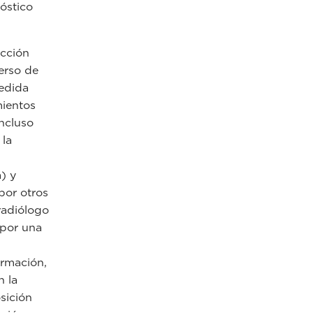
óstico
acción
erso de
medida
mientos
incluso
 la
) y
por otros
 radiólogo
 por una
ormación,
n la
sición