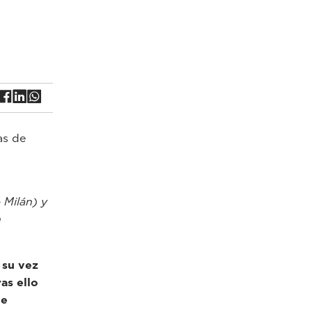
as de
 Milán) y
n
 su vez
as ello
ue