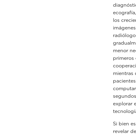
diagnósti
ecografía
los creci
imágenes 
radiólogo
gradualm
menor nec
primeros 
cooperaci
mientras 
pacientes
computari
segundos 
explorar e
tecnologí
Si bien e
revelar d