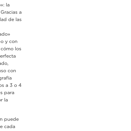
»: la
 Gracias a
dad de las
cado»
po y con
r cómo los
erfecta
ado,
uso con
rafía
s a 3 o 4
s para
r la
gen puede
de cada