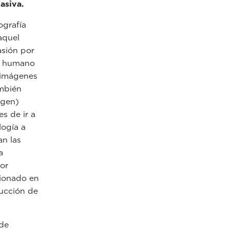
asiva.
ografía
aquel
asión por
po humano
s imágenes
ambién
agen)
s de ir a
logía a
an las
a
por
ionado en
ducción de
 de