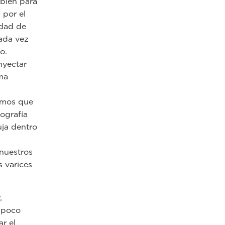
mbién para
 por el
idad de
cada vez
o.
nyectar
ma
samos que
ografía
uja dentro
nuestros
s varices
,
, poco
ar el