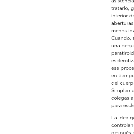
asistenci
tratarlo,
interior 
aberturas
menos inv
Cuando, a
una pequ
paratiroi
escleroti
ese proce
en tiempo
del cuerp
Simplemen
colegas a
para escle
La idea g
controlan
después e