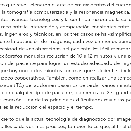
co que revolucionaron el arte de «mirar dentro del cuerpo
, la tomografía computarizada y la resonancia magnética.
entes avances tecnológicos y la continua mejora de la cali
mediante la interacción y comparación constantes entre
s, ingenieros y técnicos, en los tres casos se ha «simplifi
ente la obtención de imágenes, cada vez en menos tiem
esidad de «colaboración» del paciente. Es fácil recorda
ecógrafos manuales requerían de 10 a 12 minutos y una p
ón del paciente para lograr un estudio adecuado del híg
que hoy uno o dos minutos son más que suficientes, incl
 poco cooperativos. También, cómo en realizar una tomog
zada (TC) del abdomen pasamos de tardar varios minuto
con cualquier tipo de paciente, o a menos de 2 segundo
l corazón. Una de las principales dificultades resueltas po
a es la reducción del espacio y el tiempo.
s cierto que la actual tecnología de diagnóstico por ima
etalles cada vez más precisos, también lo es que, al final 