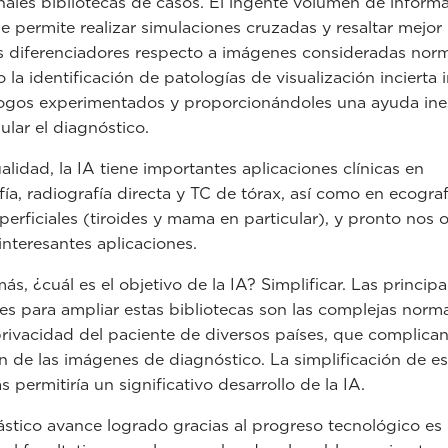
les bibliotecas de casos. El ingente volumen de inform
e permite realizar simulaciones cruzadas y resaltar mejor 
 diferenciadores respecto a imágenes consideradas norm
o la identificación de patologías de visualización incierta 
logos experimentados y proporcionándoles una ayuda ine
ular el diagnóstico.
alidad, la IA tiene importantes aplicaciones clínicas en
a, radiografía directa y TC de tórax, así como en ecograf
uperficiales (tiroides y mama en particular), y pronto nos 
interesantes aplicaciones.
s, ¿cuál es el objetivo de la IA? Simplificar. Las principa
nes para ampliar estas bibliotecas son las complejas norm
privacidad del paciente de diversos países, que complican
ón de las imágenes de diagnóstico. La simplificación de es
 permitiría un significativo desarrollo de la IA.
ástico avance logrado gracias al progreso tecnológico es 