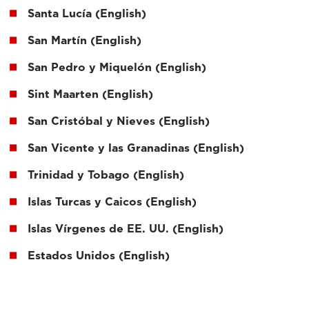
Santa Lucía (English)
San Martín (English)
San Pedro y Miquelón (English)
Sint Maarten (English)
San Cristóbal y Nieves (English)
San Vicente y las Granadinas (English)
Trinidad y Tobago (English)
Islas Turcas y Caicos (English)
Islas Vírgenes de EE. UU. (English)
Estados Unidos (English)