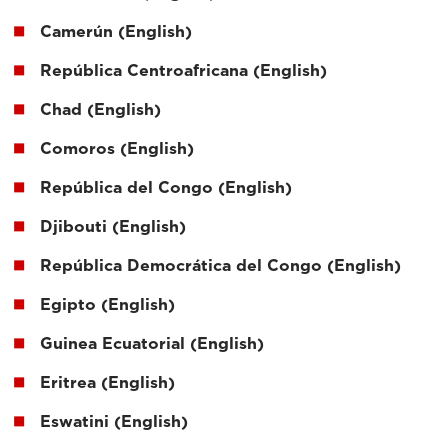
Camerún (English)
República Centroafricana (English)
Chad (English)
Comoros (English)
República del Congo (English)
Djibouti (English)
República Democrática del Congo (English)
Egipto (English)
Guinea Ecuatorial (English)
Eritrea (English)
Eswatini (English)