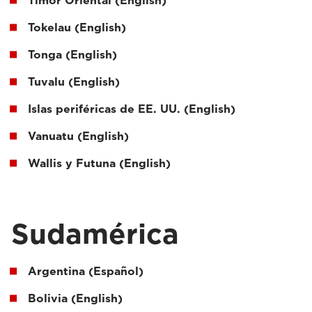
Timor Oriental (English)
Tokelau (English)
Tonga (English)
Tuvalu (English)
Islas periféricas de EE. UU. (English)
Vanuatu (English)
Wallis y Futuna (English)
Sudamérica
Argentina (Español)
Bolivia (English)