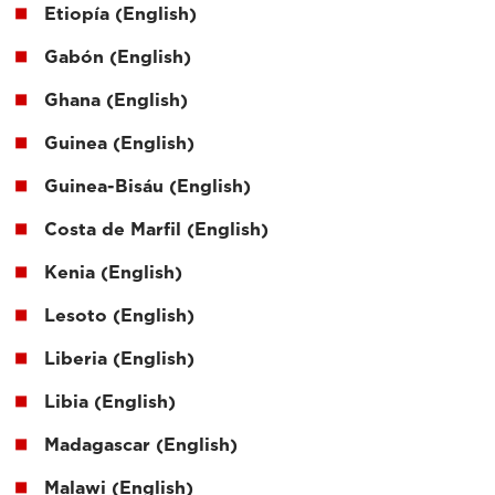
Etiopía (English)
Gabón (English)
Ghana (English)
Guinea (English)
Guinea-Bisáu (English)
Costa de Marfil (English)
Kenia (English)
Lesoto (English)
Liberia (English)
Libia (English)
Madagascar (English)
Malawi (English)