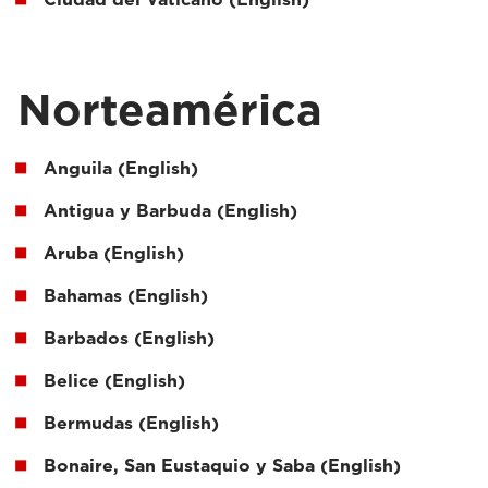
Norteamérica
Anguila (English)
Antigua y Barbuda (English)
Aruba (English)
Bahamas (English)
Barbados (English)
Belice (English)
Bermudas (English)
Bonaire, San Eustaquio y Saba (English)