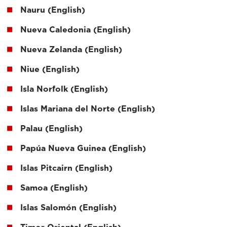
Nauru (English)
Nueva Caledonia (English)
Nueva Zelanda (English)
Niue (English)
Isla Norfolk (English)
Islas Mariana del Norte (English)
Palau (English)
Papúa Nueva Guinea (English)
Islas Pitcairn (English)
Samoa (English)
Islas Salomón (English)