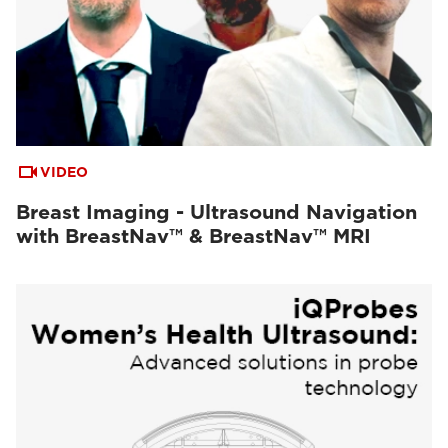
VIDEO
Breast Imaging - Ultrasound Navigation
with BreastNav™ & BreastNav™ MRI