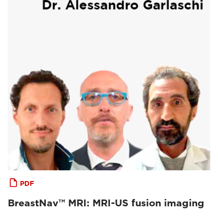
PDF
BreastNav™ MRI: MRI-US fusion imaging