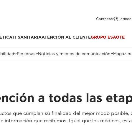
Contactar
Latinoa
ÉTICA
TI SANITARIA
ATENCIÓN AL CLIENTE
GRUPO ESAOTE
bilidad
Personas
Noticias y medios de comunicación
Magazin
nción a todas las eta
oductos que cumplan su finalidad del mejor modo posible,
e información que recibimos. Igual que los médicos, esta