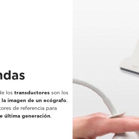
ndas
 de los
transductores
son los
e la imagen de un ecógrafo
.
tores de referencia para
e última generación
.