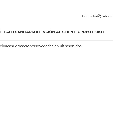
Contactar
Latinoa
ÉTICA
TI SANITARIA
ATENCIÓN AL CLIENTE
GRUPO ESAOTE
clínicas
Formación
Novedades en ultrasonidos