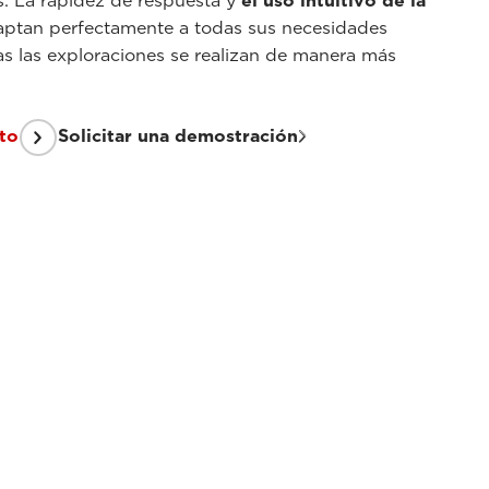
s. La rapidez de respuesta y
el uso intuitivo de la
ptan perfectamente a todas sus necesidades
das las exploraciones se realizan de manera más
sto
Solicitar una demostración