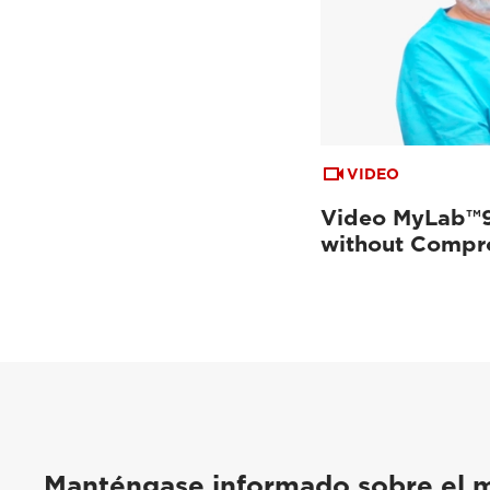
VIDEO
Video MyLab™9
without Compr
Manténgase informado sobre el 