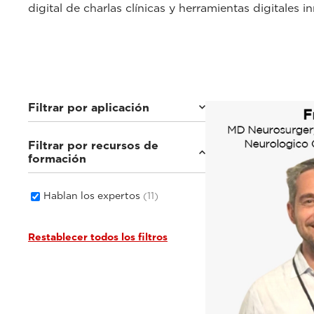
digital de charlas clínicas y herramientas digitales
Filtrar por aplicación
Filtrar por recursos de
Estudios de imagen en general
(8)
formación
Cardiovascular
(1)
Salud femenina
(2)
Hablan los expertos
(11)
Restablecer todos los filtros