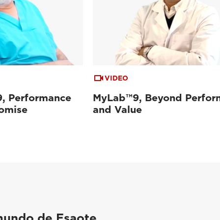
VIDEO
, Performance
MyLab™9, Beyond Perfor
omise
and Value
mundo de Esaote