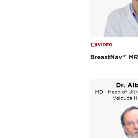
VIDEO
BreastNav™ MR