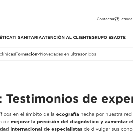
Contactar
Latinoa
ÉTICA
TI SANITARIA
ATENCIÓN AL CLIENTE
GRUPO ESAOTE
clínicas
Formación
Novedades en ultrasonidos
: Testimonios de expe
íficos en el ámbito de la
ecografía
hecha por nuestra red
in de
mejorar la precisión del diagnóstico y aumentar e
ad internacional de especialistas
de divulgar sus cono