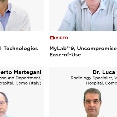
VIDEO
I Technologies
MyLab™9, Uncompromis
Ease-of-Use