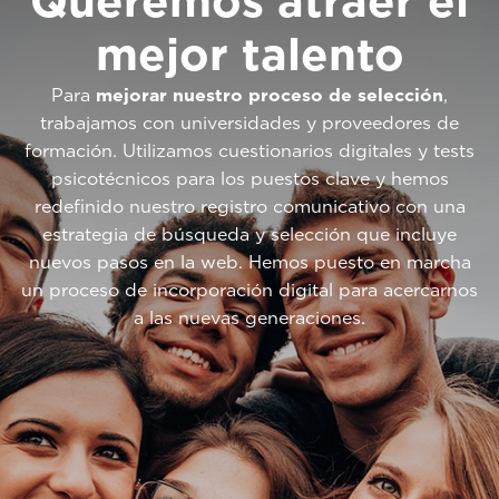
Queremos atraer el
mejor talento
Para
mejorar nuestro proceso de selección
,
trabajamos con universidades y proveedores de
formación. Utilizamos cuestionarios digitales y tests
psicotécnicos para los puestos clave y hemos
redefinido nuestro registro comunicativo con una
estrategia de búsqueda y selección que incluye
nuevos pasos en la web. Hemos puesto en marcha
un proceso de incorporación digital para acercarnos
a las nuevas generaciones.