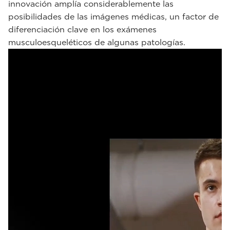
innovación amplía considerablemente las
posibilidades de las imágenes médicas, un factor de
diferenciación clave en los exámenes
musculoesqueléticos de algunas patologías.