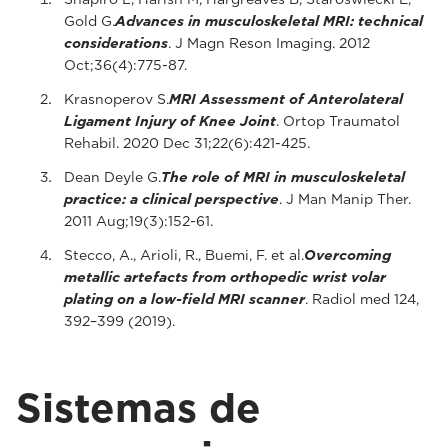
Gold G.
Advances in musculoskeletal MRI: technical
considerations
. J Magn Reson Imaging. 2012
Oct;36(4):775-87.
Krasnoperov S.
MRI Assessment of Anterolateral
Ligament Injury of Knee Joint
. Ortop Traumatol
Rehabil. 2020 Dec 31;22(6):421-425.
Dean Deyle G.
The role of MRI in musculoskeletal
practice: a clinical perspective
. J Man Manip Ther.
2011 Aug;19(3):152-61.
Stecco, A., Arioli, R., Buemi, F. et al.
Overcoming
metallic artefacts from orthopedic wrist volar
plating on a low-field MRI scanner
. Radiol med 124,
392–399 (2019).
Sistemas de