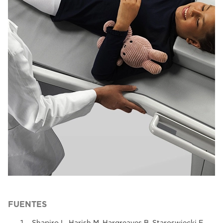
FUENTES
Shapiro L, Harish M, Hargreaves B, Staroswiecki E,