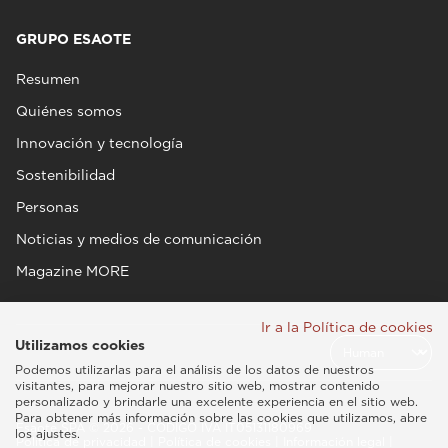
GRUPO ESAOTE
Resumen
Quiénes somos
Innovación y tecnología
Sostenibilidad
Personas
Noticias y medios de comunicación
Magazine MORE
Ir a la Política de cookies
Utilizamos cookies
Podemos utilizarlas para el análisis de los datos de nuestros
visitantes, para mejorar nuestro sitio web, mostrar contenido
personalizado y brindarle una excelente experiencia en el sitio web.
Para obtener más información sobre las cookies que utilizamos, abre
Esaote SPA © 2026 - CÓDIGO IVA IT05131180969
los ajustes.
Política de privacidad
|
Política de cookies
|
Información legal
|