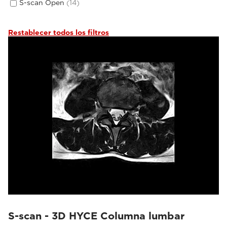
S-scan Open
(14)
Cabeza
(2)
Tobillo/pie
(3)
Codo
(1)
Restablecer todos los filtros
S-scan - 3D HYCE Columna lumbar