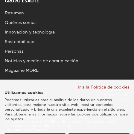
GRUPO ESAOTE
Resumen
Quiénes somos
Innovación y tecnología
Sostenibilidad
Personas
Noticias y medios de comunicación
Magazine MORE
Ir a la Política de cookies
Utilizamos cookies
Podemos utilizarlas para el análisis de los datos de nuestros
visitantes, para mejorar nuestro sitio web, mostrar contenido
personalizado y brindarle una excelente experiencia en el sitio web.
Para obtener más información sobre las cookies que utilizamos, abre
Esaote SPA © 2026 - CÓDIGO IVA IT05131180969
los ajustes.
Política de privacidad
|
Política de cookies
|
Información legal
|
Denuncia de irregularidades
|
Credits
Latinoamérica (Español)