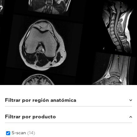
Filtrar por región anatómica
Filtrar por producto
Columna
(5)
Hombro
(1)
Muñeca/mano
(1)
S-scan
(14)
Rodilla
(1)