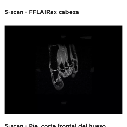
S-scan - FFLAIRax cabeza
S-scan - Pie, corte frontal del hueso