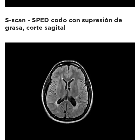
S-scan - SPED codo con supresión de
grasa, corte sagital