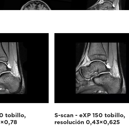
0 tobillo,
S-scan - eXP 150 tobillo,
6×0,78
resolución 0,43×0,625