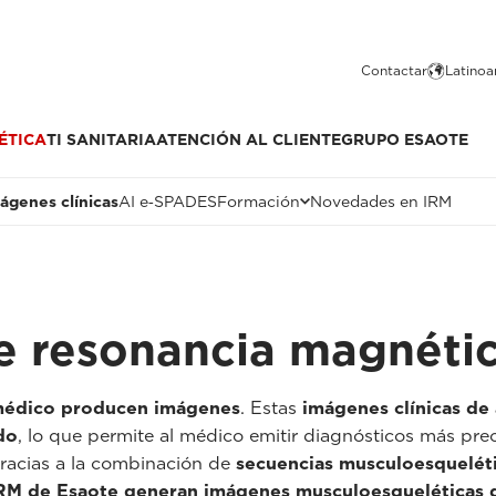
Contactar
Latinoa
ÉTICA
TI SANITARIA
ATENCIÓN AL CLIENTE
GRUPO ESAOTE
ágenes clínicas
AI e‑SPADES
Formación
Novedades en IRM
de resonancia magnéti
 médico producen imágenes
. Estas
imágenes clínicas de 
do
, lo que permite al médico emitir diagnósticos más preci
Gracias a la combinación de
secuencias musculoesqueléti
IRM de Esaote generan imágenes musculoesqueléticas d