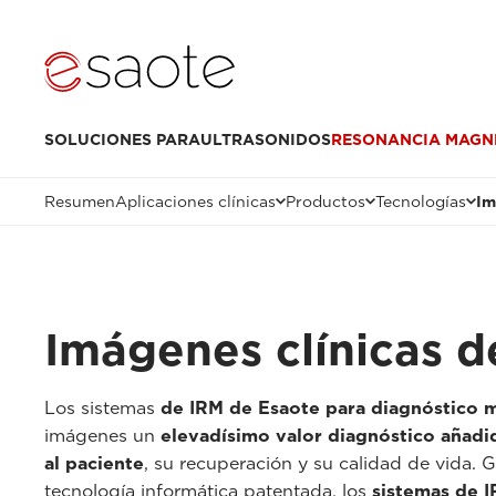
SOLUCIONES PARA
ULTRASONIDOS
RESONANCIA MAGN
Resumen
Aplicaciones clínicas
Productos
Tecnologías
Im
Imágenes clínicas 
Los sistemas
de IRM de Esaote para diagnóstico
imágenes un
elevadísimo valor diagnóstico añadi
al paciente
, su recuperación y su calidad de vida. 
tecnología informática patentada, los
sistemas de 