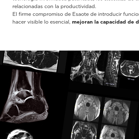
relacionadas con la productividad.
El firme compromiso de Esaote de introducir funci
hacer visible lo esencial,
mejoran la capacidad de d