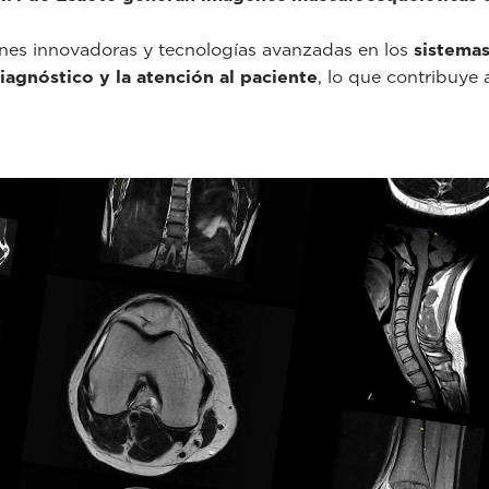
ones innovadoras y tecnologías avanzadas en los
sistemas
iagnóstico y la atención al paciente
, lo que contribuye 