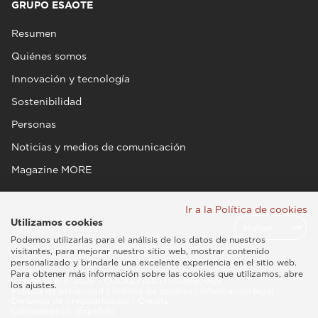
GRUPO ESAOTE
Resumen
Quiénes somos
Innovación y tecnología
Sostenibilidad
Personas
Noticias y medios de comunicación
Magazine MORE
Ir a la Política de cookies
Utilizamos cookies
Podemos utilizarlas para el análisis de los datos de nuestros
visitantes, para mejorar nuestro sitio web, mostrar contenido
personalizado y brindarle una excelente experiencia en el sitio web.
Para obtener más información sobre las cookies que utilizamos, abre
Esaote SPA © 2026 - CÓDIGO IVA IT05131180969
los ajustes.
Política de privacidad
|
Política de cookies
|
Información legal
|
Denuncia de irregularidades
|
Credits
Latinoamérica (Español)