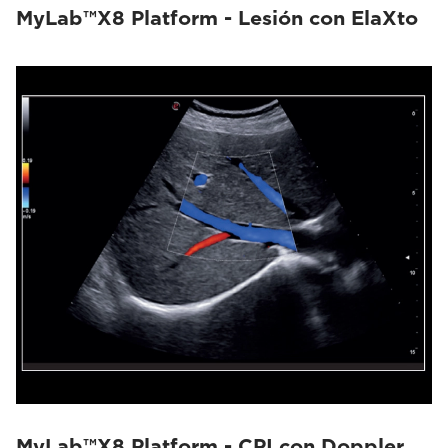
MyLab™X8 Platform - Lesión con ElaXto
MyLab™X8 Platform - CPI con Doppler