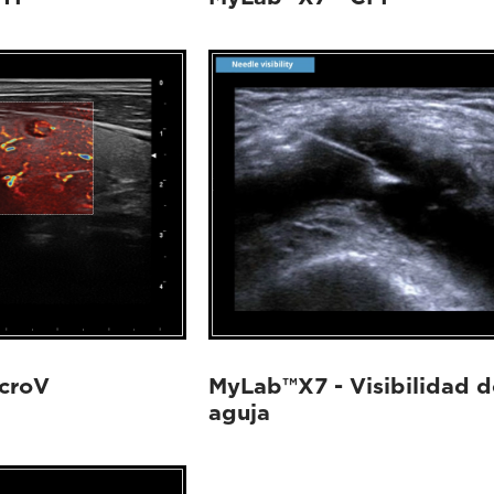
croV
MyLab™X7 - Visibilidad d
aguja