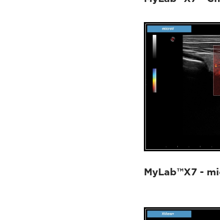
MyLab™X7 - mi