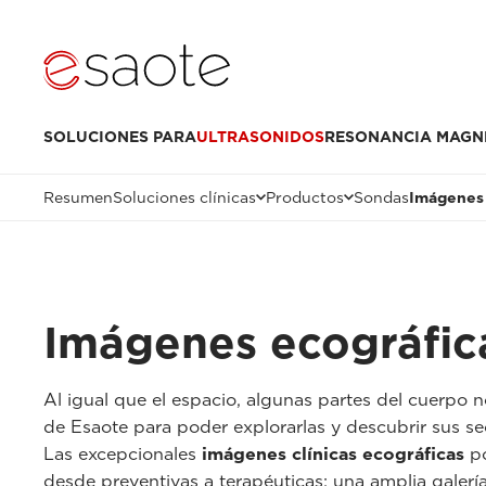
SOLUCIONES PARA
ULTRASONIDOS
RESONANCIA MAGN
Resumen
Soluciones clínicas
Productos
Sondas
Imágenes 
Imágenes ecográfica
Al igual que el espacio, algunas partes del cuerpo n
de Esaote para poder explorarlas y descubrir sus se
Las excepcionales
imágenes clínicas ecográficas
po
desde preventivas a terapéuticas: una amplia galerí