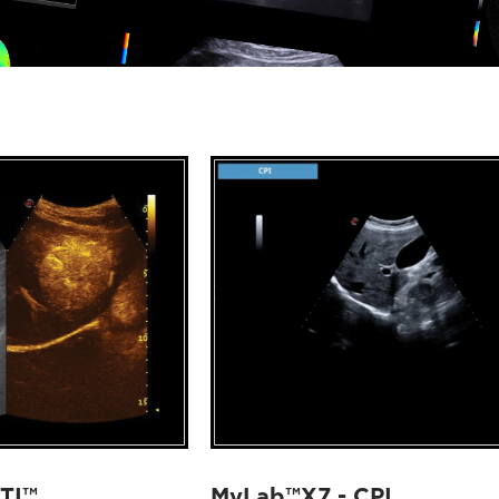
TI™
MyLab™X7 - CPI