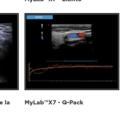
e la
MyLab™X7 - Q-Pack