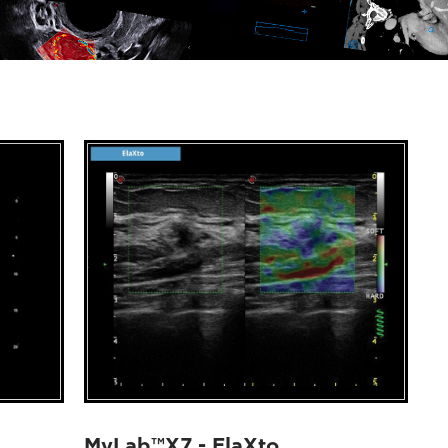
MyLab™X7 - ElaXto