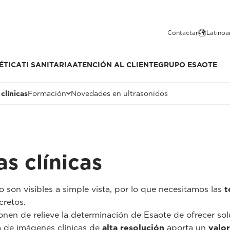
Contactar
Latinoa
ÉTICA
TI SANITARIA
ATENCIÓN AL CLIENTE
GRUPO ESAOTE
clínicas
Formación
Novedades en ultrasonidos
s clínicas
o son visibles a simple vista, por lo que necesitamos las
t
cretos.
nen de relieve la determinación de Esaote de ofrecer so
a de imágenes clínicas de
alta resolución
aporta un
valor