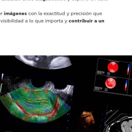
er
imágenes
con la exactitud y precisión que
 visibilidad a lo que importa y
contribuir a un