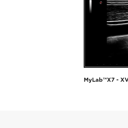
MyLab™X7 - X