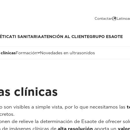
Contactar
Latinoa
ÉTICA
TI SANITARIA
ATENCIÓN AL CLIENTE
GRUPO ESAOTE
clínicas
Formación
Novedades en ultrasonidos
s clínicas
o son visibles a simple vista, por lo que necesitamos las
t
cretos.
nen de relieve la determinación de Esaote de ofrecer so
a de imágenes clínicas de
alta resolución
aporta un
valor