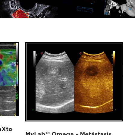
aXto
MyLab™ Omega - Metástasis