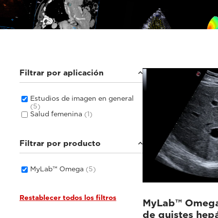
Filtrar por aplicación
Estudios de imagen en general
(5)
Salud femenina
(1)
Filtrar por producto
MyLab™ Omega
(5)
Restablecer todos los filtros
MyLab™ Omega 
de quistes hepá