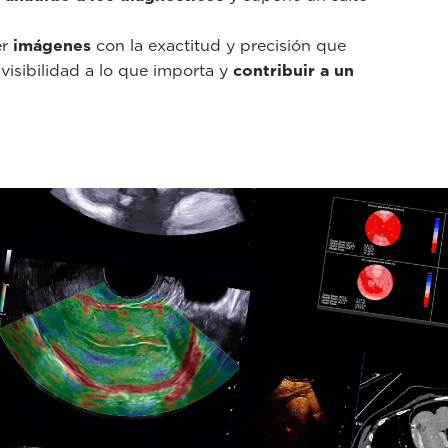
er
imágenes
con la exactitud y precisión que
 visibilidad a lo que importa y
contribuir a un