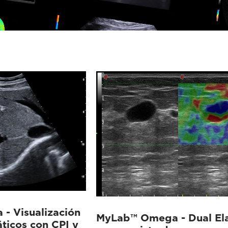
- Visualización
MyLab™ Omega - Dual El
ticos con CPI y