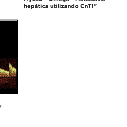
hepática utilizando CnTI™
r