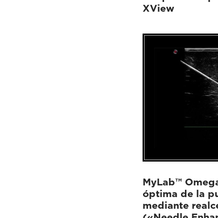
XView
MyLab™ Omega 
óptima de la pu
mediante realc
(«Needle Enha