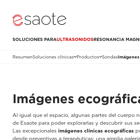
SOLUCIONES PARA
ULTRASONIDOS
RESONANCIA MAGN
Resumen
Soluciones clínicas
Productos
Sondas
Imágenes 
Imágenes ecográfica
Al igual que el espacio, algunas partes del cuerpo n
de Esaote para poder explorarlas y descubrir sus se
Las excepcionales
imágenes clínicas ecográficas
po
desde preventivas a terapéuticas: una amplia galerí