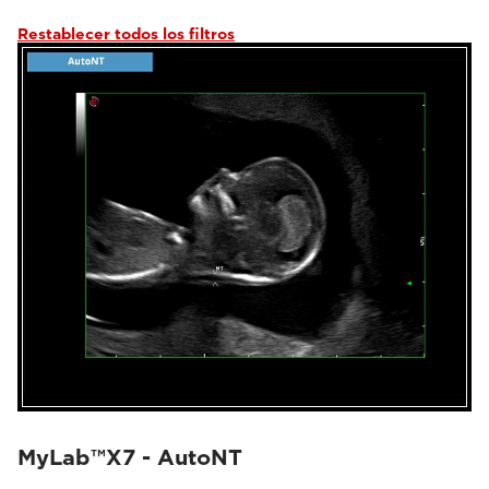
Restablecer todos los filtros
MyLab™X7 - AutoNT