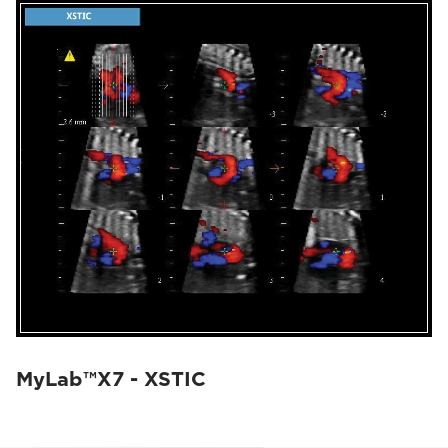
MyLab™X7 - XSTIC